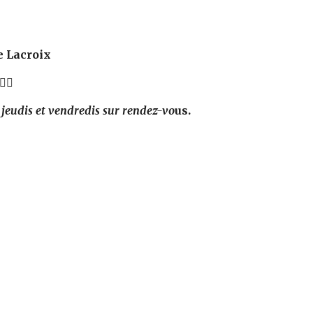
e Lacroix
 
 jeudis et vendredis sur rendez-vo
us.